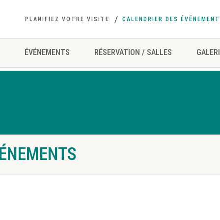
PLANIFIEZ VOTRE VISITE
CALENDRIER DES ÉVÉNEMEN
ÉVÉNEMENTS
RÉSERVATION / SALLES
GALERI
Réservation / salles
Galerie
Contactez-nous
VÉNEMENTS